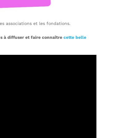
es associations et les fondations.
s à diffuser et faire connaître
cette belle