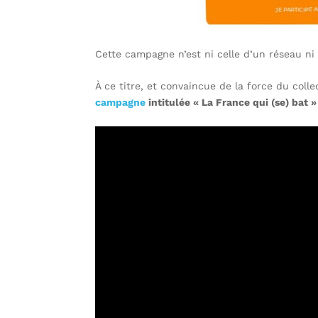
Cette campagne n’est ni celle d’un réseau ni 
À ce titre, et convaincue de la force du colle
campagne
intitulée « La France qui (se) bat » 