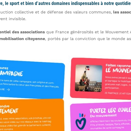
ure, le sport et bien d’autres domaines indispensables à notre quotidie
ruction collective et de défense des valeurs communes,
les assoc
ent invisible.
entiel des associations
que France générosités et le Mouvement A
obilisation citoyenne
, portés par la conviction que le monde as