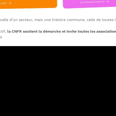
celle d’un secteur, mais une histoire commune, celle de toutes l
ctif,
la CNFR soutient la démarche et invite toutes les association
!