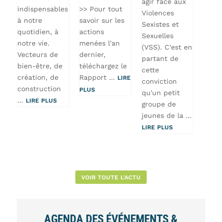
agir face aux
indispensables
>> Pour tout
Violences
à notre
savoir sur les
Sexistes et
quotidien, à
actions
Sexuelles
notre vie.
menées l'an
(VSS). C'est en
Vecteurs de
dernier,
partant de
bien-être, de
téléchargez le
cette
création, de
Rapport ...
LIRE
conviction
construction
PLUS
qu'un petit
...
LIRE PLUS
groupe de
jeunes de la ...
LIRE PLUS
VOIR TOUTE L'ACTU
AGENDA DES ÉVÉNEMENTS &