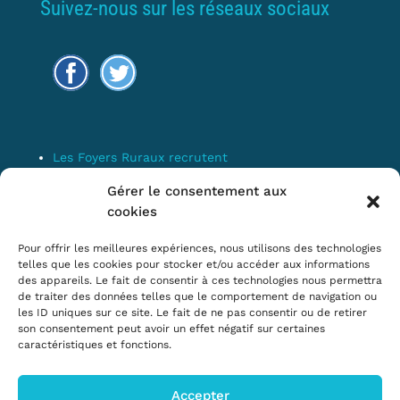
Suivez-nous sur les réseaux sociaux
Les Foyers Ruraux recrutent
Connexion
Gérer le consentement aux
Espace Membre
cookies
Mentions Légales
Pour offrir les meilleures expériences, nous utilisons des technologies
telles que les cookies pour stocker et/ou accéder aux informations
des appareils. Le fait de consentir à ces technologies nous permettra
Confédération Nationale des Foyers
de traiter des données telles que le comportement de navigation ou
les ID uniques sur ce site. Le fait de ne pas consentir ou de retirer
Ruraux & Associations de
son consentement peut avoir un effet négatif sur certaines
développement et d’animation du milieu
caractéristiques et fonctions.
rural
Accepter