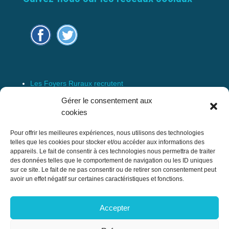
Les Foyers Ruraux recrutent
Connexion
Gérer le consentement aux
Espace Membre
cookies
Mentions Légales
Pour offrir les meilleures expériences, nous utilisons des technologies
telles que les cookies pour stocker et/ou accéder aux informations des
appareils. Le fait de consentir à ces technologies nous permettra de traiter
des données telles que le comportement de navigation ou les ID uniques
Confédération Nationale des Foyers Ruraux
sur ce site. Le fait de ne pas consentir ou de retirer son consentement peut
& Associations de développement et
avoir un effet négatif sur certaines caractéristiques et fonctions.
d’animation du milieu rural
Accepter
17 rue Navoiseau – 93100 MONTREUIL
Tél : 01.43.60.14.20