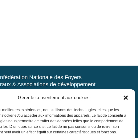
nfédération Nationale des Foyers
raux & Associations de développement
d’animation du milieu rural
Gérer le consentement aux cookies
rue Navoiseau – 93100 MONTREUIL
les meilleures expériences, nous utilisons des technologies telles que les
 : 01.43.60.14.20
 stocker et/ou accéder aux informations des appareils. Le fait de consentir à
r@mouvement-rural.org
gies nous permettra de traiter des données telles que le comportement de
 les ID uniques sur ce site. Le fait de ne pas consentir ou de retirer son
 peut avoir un effet négatif sur certaines caractéristiques et fonctions.