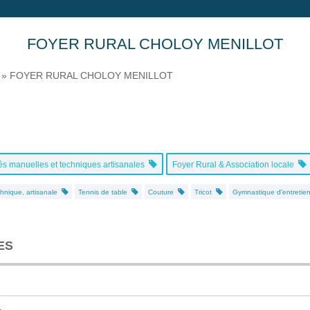
FOYER RURAL CHOLOY MENILLOT
»
FOYER RURAL CHOLOY MENILLOT
tés manuelles et techniques artisanales
Foyer Rural & Association locale
echnique, artisanale
Tennis de table
Couture
Tricot
Gymnastique d'entreti
ES