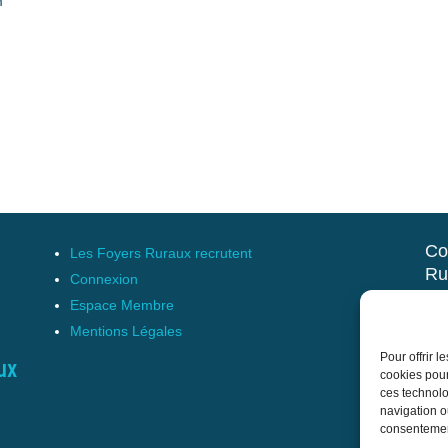
m
Co
Les Foyers Ruraux recrutent
Ru
Connexion
et 
Espace Membre
Mentions Légales
17 
Pour offrir 
Tél
ux
cookies pour
cnf
ces technolo
navigation ou
consentement