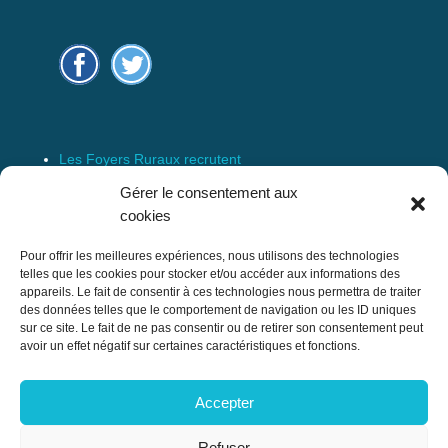
Les Foyers Ruraux recrutent
Connexion
Gérer le consentement aux
Espace Membre
cookies
Mentions Légales
Pour offrir les meilleures expériences, nous utilisons des technologies
telles que les cookies pour stocker et/ou accéder aux informations des
appareils. Le fait de consentir à ces technologies nous permettra de traiter
des données telles que le comportement de navigation ou les ID uniques
Confédération Nationale des Foyers Ruraux
sur ce site. Le fait de ne pas consentir ou de retirer son consentement peut
& Associations de développement et
avoir un effet négatif sur certaines caractéristiques et fonctions.
d’animation du milieu rural
Accepter
17 rue Navoiseau – 93100 MONTREUIL
Tél : 01.43.60.14.20
Refuser