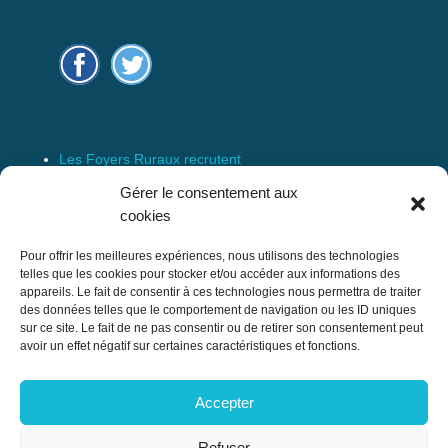
Les Foyers Ruraux recrutent
Connexion
Gérer le consentement aux
Espace Membre
cookies
Mentions Légales
Pour offrir les meilleures expériences, nous utilisons des technologies
telles que les cookies pour stocker et/ou accéder aux informations des
appareils. Le fait de consentir à ces technologies nous permettra de traiter
des données telles que le comportement de navigation ou les ID uniques
Confédération Nationale des Foyers Ruraux
sur ce site. Le fait de ne pas consentir ou de retirer son consentement peut
& Associations de développement et
avoir un effet négatif sur certaines caractéristiques et fonctions.
d’animation du milieu rural
Accepter
17 rue Navoiseau – 93100 MONTREUIL
Tél : 01.43.60.14.20
Refuser