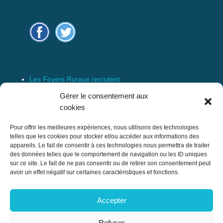
Les Foyers Ruraux recrutent
Connexion
Gérer le consentement aux
Espace Membre
cookies
Mentions Légales
Pour offrir les meilleures expériences, nous utilisons des technologies
telles que les cookies pour stocker et/ou accéder aux informations des
appareils. Le fait de consentir à ces technologies nous permettra de traiter
des données telles que le comportement de navigation ou les ID uniques
Confédération Nationale des Foyers Ruraux
sur ce site. Le fait de ne pas consentir ou de retirer son consentement peut
& Associations de développement et
avoir un effet négatif sur certaines caractéristiques et fonctions.
d’animation du milieu rural
Accepter
17 rue Navoiseau – 93100 MONTREUIL
Tél : 01.43.60.14.20
Refuser