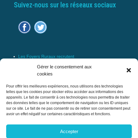
Suivez-nous sur les réseaux sociaux
Les Foyers Ruraux recrutent
Connexion
Gérer le consentement aux
Espace Membre
cookies
Mentions Légales
Pour offrir les meilleures expériences, nous utilisons des technologies
telles que les cookies pour stocker et/ou accéder aux informations des
appareils. Le fait de consentir à ces technologies nous permettra de traiter
des données telles que le comportement de navigation ou les ID uniques
Confédération Nationale des Foyers Ruraux
sur ce site. Le fait de ne pas consentir ou de retirer son consentement peut
& Associations de développement et
avoir un effet négatif sur certaines caractéristiques et fonctions.
d’animation du milieu rural
Accepter
17 rue Navoiseau – 93100 MONTREUIL