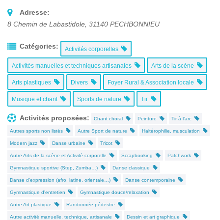
Adresse:
8 Chemin de Labastidole
,
31140
PECHBONNIEU
Catégories:
Activités corporelles
Activités manuelles et techniques artisanales
Arts de la scène
Arts plastiques
Divers
Foyer Rural & Association locale
Musique et chant
Sports de nature
Tir
Activités proposées:
Chant choral
Peinture
Tir à l’arc
Autres sports non listés
Autre Sport de nature
Haltérophilie, musculation
Modern jazz
Danse urbaine
Tricot
Autre Arts de la scène et Activité corporelle
Scrapbooking
Patchwork
Gymnastique sportive (Step, Zumba…)
Danse classique
Danse d'expression (afro, latine, orientale…)
Danse contemporaine
Gymnastique d'entretien
Gymnastique douce/relaxation
Autre Art plastique
Randonnée pédestre
Autre activité manuelle, technique, artisanale
Dessin et art graphique