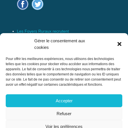
Les Foyers Ruraux recrutent
Connexion
Gérer le consentement aux
Espace Membre
cookies
Mentions Légales
Pour offrir les meilleures expériences, nous utilisons des technologies
telles que les cookies pour stocker et/ou accéder aux informations des
appareils. Le fait de consentir à ces technologies nous permettra de traiter
des données telles que le comportement de navigation ou les ID uniques
Confédération Nationale des Foyers Ruraux
sur ce site. Le fait de ne pas consentir ou de retirer son consentement peut
& Associations de développement et
avoir un effet négatif sur certaines caractéristiques et fonctions.
d’animation du milieu rural
Accepter
17 rue Navoiseau – 93100 MONTREUIL
Tél : 01.43.60.14.20
Refuser
cnfr@mouvement-rural.org
Voir les préférences