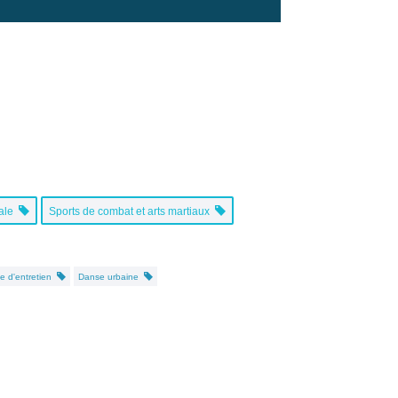
cale
Sports de combat et arts martiaux
e d'entretien
Danse urbaine