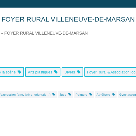
FOYER RURAL VILLENEUVE-DE-MARSAN
»
FOYER RURAL VILLENEUVE-DE-MARSAN
e la scène
Arts plastiques
Divers
Foyer Rural & Association lo
expression (afro, latine, orientale…)
Judo
Peinture
Athélisme
Gymnastiqu