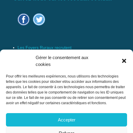
Les Foyers Ruraux recrutent
Connexion
Gérer le consentement aux
Espace Membre
cookies
Mentions Légales
Pour offrir les meilleures expériences, nous utilisons des technologies
telles que les cookies pour stocker et/ou accéder aux informations des
appareils. Le fait de consentir à ces technologies nous permettra de traiter
des données telles que le comportement de navigation ou les ID uniques
Confédération Nationale des Foyers Ruraux
sur ce site. Le fait de ne pas consentir ou de retirer son consentement peut
& Associations de développement et
avoir un effet négatif sur certaines caractéristiques et fonctions.
d’animation du milieu rural
Accepter
17 rue Navoiseau – 93100 MONTREUIL
Tél : 01.43.60.14.20