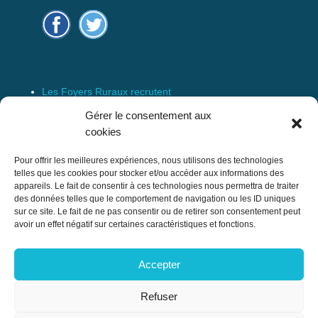
Les Foyers Ruraux recrutent
Connexion
Gérer le consentement aux
Espace Membre
cookies
Mentions Légales
Pour offrir les meilleures expériences, nous utilisons des technologies
telles que les cookies pour stocker et/ou accéder aux informations des
appareils. Le fait de consentir à ces technologies nous permettra de traiter
des données telles que le comportement de navigation ou les ID uniques
Confédération Nationale des Foyers Ruraux
sur ce site. Le fait de ne pas consentir ou de retirer son consentement peut
& Associations de développement et
avoir un effet négatif sur certaines caractéristiques et fonctions.
d’animation du milieu rural
Accepter
17 rue Navoiseau – 93100 MONTREUIL
Tél : 01.43.60.14.20
Refuser
cnfr@mouvement-rural.org