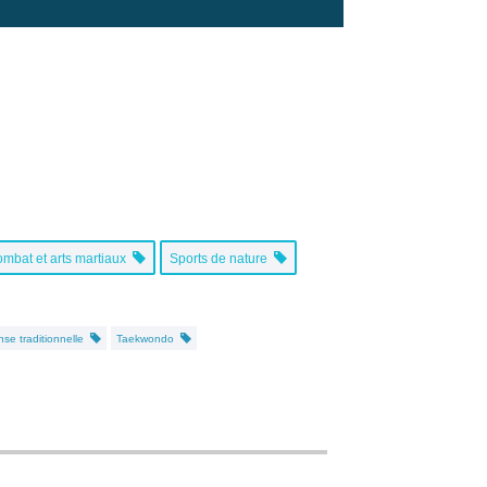
ombat et arts martiaux
Sports de nature
se traditionnelle
Taekwondo