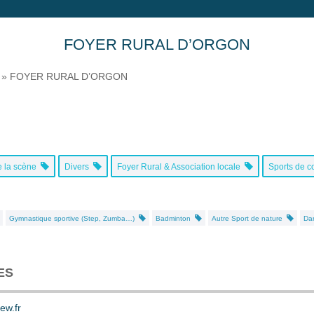
FOYER RURAL D’ORGON
»
FOYER RURAL D’ORGON
e la scène
Divers
Foyer Rural & Association locale
Sports de c
Gymnastique sportive (Step, Zumba…)
Badminton
Autre Sport de nature
Dan
ES
tew.fr