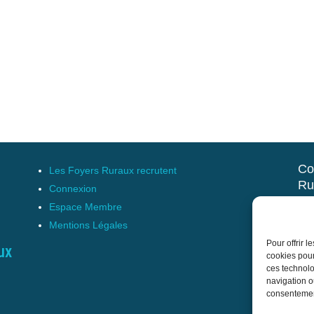
Co
Les Foyers Ruraux recrutent
Ru
Connexion
et 
Espace Membre
Mentions Légales
17 
Pour offrir 
Tél
ux
cookies pour
cnf
ces technolo
navigation ou
consentement