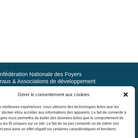
nfédération Nationale des Foyers
raux & Associations de développement
d’animation du milieu rural
Gérer le consentement aux cookies
rue Navoiseau – 93100 MONTREUIL
les meilleures expériences, nous utilisons des technologies telles que les
 : 01.43.60.14.20
 stocker et/ou accéder aux informations des appareils. Le fait de consentir à
r@mouvement-rural.org
gies nous permettra de traiter des données telles que le comportement de
 les ID uniques sur ce site. Le fait de ne pas consentir ou de retirer son
 peut avoir un effet négatif sur certaines caractéristiques et fonctions.