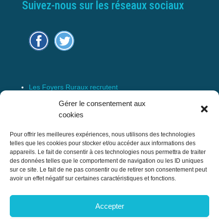
Suivez-nous sur les réseaux sociaux
Les Foyers Ruraux recrutent
Connexion
Gérer le consentement aux
Espace Membre
cookies
Mentions Légales
Pour offrir les meilleures expériences, nous utilisons des technologies
telles que les cookies pour stocker et/ou accéder aux informations des
appareils. Le fait de consentir à ces technologies nous permettra de traiter
des données telles que le comportement de navigation ou les ID uniques
Confédération Nationale des Foyers Ruraux
sur ce site. Le fait de ne pas consentir ou de retirer son consentement peut
& Associations de développement et
avoir un effet négatif sur certaines caractéristiques et fonctions.
d’animation du milieu rural
Accepter
17 rue Navoiseau – 93100 MONTREUIL