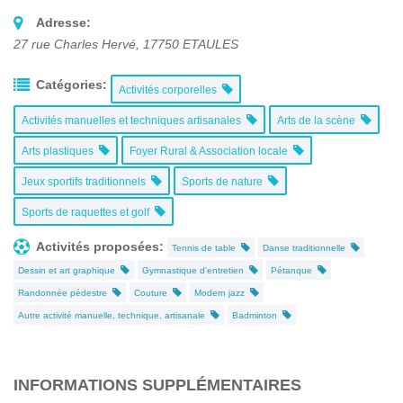
Adresse:
27 rue Charles Hervé
,
17750
ETAULES
Catégories:
Activités corporelles
Activités manuelles et techniques artisanales
Arts de la scène
Arts plastiques
Foyer Rural & Association locale
Jeux sportifs traditionnels
Sports de nature
Sports de raquettes et golf
Activités proposées:
Tennis de table
Danse traditionnelle
Dessin et art graphique
Gymnastique d'entretien
Pétanque
Randonnée pédestre
Couture
Modern jazz
Autre activité manuelle, technique, artisanale
Badminton
INFORMATIONS SUPPLÉMENTAIRES