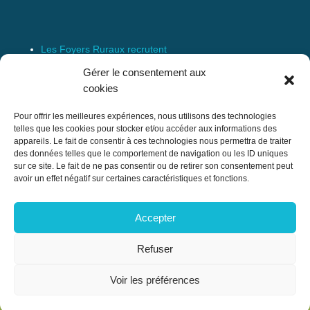
Les Foyers Ruraux recrutent
Connexion
Gérer le consentement aux
Espace Membre
cookies
Mentions Légales
Pour offrir les meilleures expériences, nous utilisons des technologies
telles que les cookies pour stocker et/ou accéder aux informations des
appareils. Le fait de consentir à ces technologies nous permettra de traiter
des données telles que le comportement de navigation ou les ID uniques
Confédération Nationale des Foyers Ruraux
sur ce site. Le fait de ne pas consentir ou de retirer son consentement peut
& Associations de développement et
avoir un effet négatif sur certaines caractéristiques et fonctions.
d’animation du milieu rural
Accepter
17 rue Navoiseau – 93100 MONTREUIL
Tél : 01.43.60.14.20
Refuser
cnfr@mouvement-rural.org
Voir les préférences
CNFR |
Mentions Légales