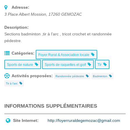
Adresse:
3 Place Albert Mossion
,
17260
GEMOZAC
Description:
Sections badminton ,tir à l'arc , tricot crochet et randonnée
pédestre.
Catégories:
Foyer Rural & Association locale
Sports de nature
Sports de raquettes et golf
Tir
Activités proposées:
Randonnée pédestre
Badminton
Tir à l’arc
INFORMATIONS SUPPLÉMENTAIRES
Site Internet:
http://foyerruraldegemozac@gmail.com