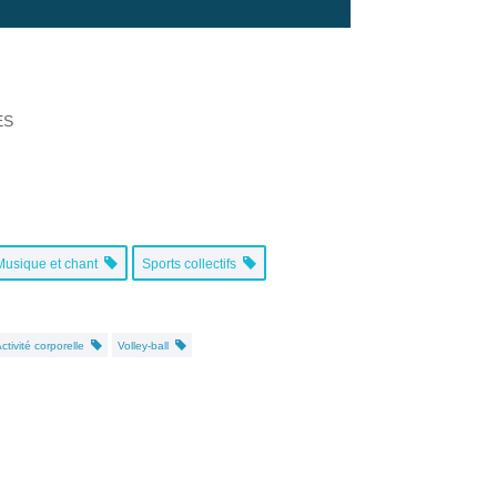
ES
Musique et chant
Sports collectifs
Activité corporelle
Volley-ball