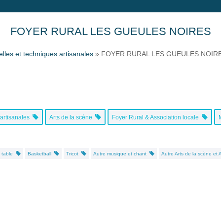
FOYER RURAL LES GUEULES NOIRES
elles et techniques artisanales
»
FOYER RURAL LES GUEULES NOIR
 artisanales
Arts de la scène
Foyer Rural & Association locale
e table
Basketball
Tricot
Autre musique et chant
Autre Arts de la scène et 