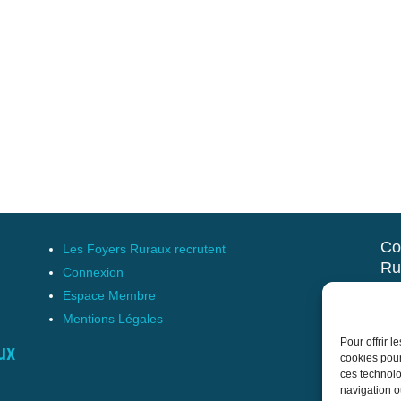
Co
Les Foyers Ruraux recrutent
Ru
Connexion
et 
Espace Membre
Mentions Légales
17 
Pour offrir 
Tél
ux
cookies pour
cnf
ces technolo
navigation ou