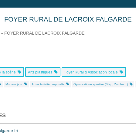
FOYER RURAL DE LACROIX FALGARDE
»
FOYER RURAL DE LACROIX FALGARDE
e la scène
Arts plastiques
Foyer Rural & Association locale
Modern jazz
Autre Activité corporelle
Gymnastique sportive (Step, Zumba…)
ES
algarde.fr/