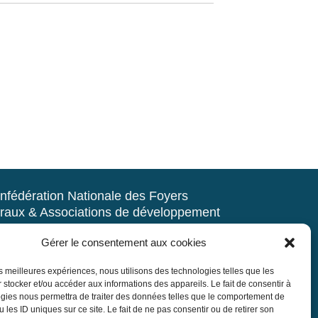
nfédération Nationale des Foyers
raux & Associations de développement
d’animation du milieu rural
Gérer le consentement aux cookies
rue Navoiseau – 93100 MONTREUIL
les meilleures expériences, nous utilisons des technologies telles que les
 : 01.43.60.14.20
 stocker et/ou accéder aux informations des appareils. Le fait de consentir à
r@mouvement-rural.org
gies nous permettra de traiter des données telles que le comportement de
 les ID uniques sur ce site. Le fait de ne pas consentir ou de retirer son