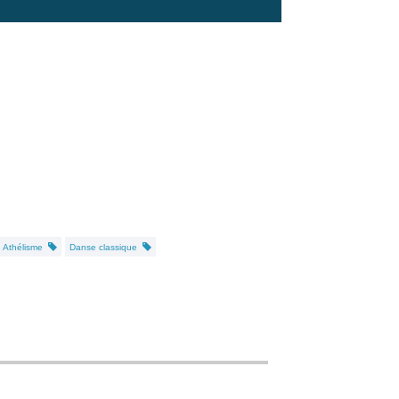
Athélisme
Danse classique