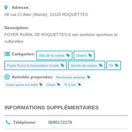
Adresse:
06 rue Cl.Ader (Mairie)
,
31120
ROQUETTES
Description:
FOYER RURAL DE ROQUETTES & ses sections sportives et
culturelles
Catégories:
Arts de la scène
Divers
Foyer Rural & Association locale
Sports de nature
Tir
Activités proposées:
Randonnée pédestre
Autres sports non listés
Cirque
Tir à l’arc
INFORMATIONS SUPPLÉMENTAIRES
Téléphone:
0695172279