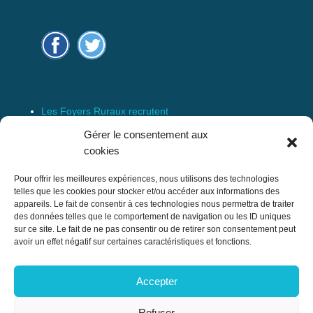
Les Foyers Ruraux recrutent
Connexion
Gérer le consentement aux
Espace Membre
cookies
Mentions Légales
Pour offrir les meilleures expériences, nous utilisons des technologies
telles que les cookies pour stocker et/ou accéder aux informations des
appareils. Le fait de consentir à ces technologies nous permettra de traiter
des données telles que le comportement de navigation ou les ID uniques
Confédération Nationale des Foyers Ruraux
sur ce site. Le fait de ne pas consentir ou de retirer son consentement peut
& Associations de développement et
avoir un effet négatif sur certaines caractéristiques et fonctions.
d’animation du milieu rural
Accepter
17 rue Navoiseau – 93100 MONTREUIL
Tél : 01.43.60.14.20
Refuser