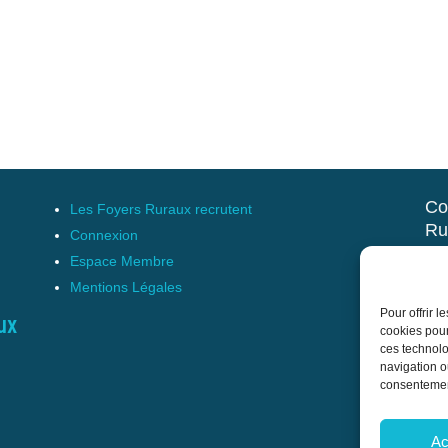
Co
Les Foyers Ruraux recrutent
Ru
Connexion
et 
Espace Membre
Mentions Légales
17 
Pour offrir 
Tél
ux
cookies pour
cnf
ces technolo
navigation ou
consentement
Ac