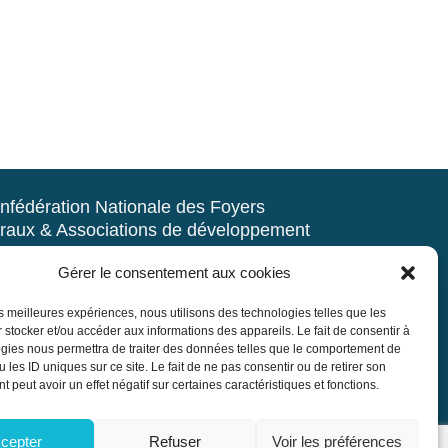
nfédération Nationale des Foyers
raux & Associations de développement
d’animation du milieu rural
Gérer le consentement aux cookies
rue Navoiseau – 93100 MONTREUIL
les meilleures expériences, nous utilisons des technologies telles que les
 : 01.43.60.14.20
 stocker et/ou accéder aux informations des appareils. Le fait de consentir à
r@mouvement-rural.org
gies nous permettra de traiter des données telles que le comportement de
 les ID uniques sur ce site. Le fait de ne pas consentir ou de retirer son
 peut avoir un effet négatif sur certaines caractéristiques et fonctions.
cepter
Refuser
Voir les préférences