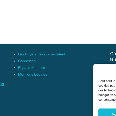
Co
Les Foyers Ruraux recrutent
Ru
Connexion
et 
Espace Membre
Mentions Légales
17 
Pour offrir 
Tél
ux
cookies pour
cnf
ces technolo
navigation ou
consentement
Ac