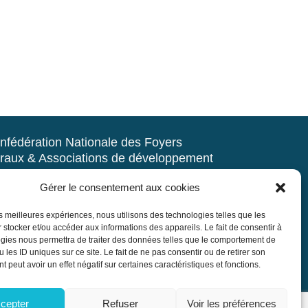
nfédération Nationale des Foyers
raux & Associations de développement
d’animation du milieu rural
Gérer le consentement aux cookies
rue Navoiseau – 93100 MONTREUIL
les meilleures expériences, nous utilisons des technologies telles que les
 : 01.43.60.14.20
 stocker et/ou accéder aux informations des appareils. Le fait de consentir à
r@mouvement-rural.org
gies nous permettra de traiter des données telles que le comportement de
 les ID uniques sur ce site. Le fait de ne pas consentir ou de retirer son
 peut avoir un effet négatif sur certaines caractéristiques et fonctions.
cepter
Refuser
Voir les préférences