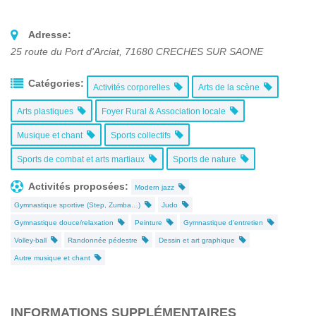
Adresse:
25 route du Port d'Arciat
,
71680
CRECHES SUR SAONE
Catégories:
Activités corporelles
Arts de la scène
Arts plastiques
Foyer Rural & Association locale
Musique et chant
Sports collectifs
Sports de combat et arts martiaux
Sports de nature
Activités proposées:
Modern jazz
Gymnastique sportive (Step, Zumba…)
Judo
Gymnastique douce/relaxation
Peinture
Gymnastique d'entretien
Volley-ball
Randonnée pédestre
Dessin et art graphique
Autre musique et chant
INFORMATIONS SUPPLÉMENTAIRES