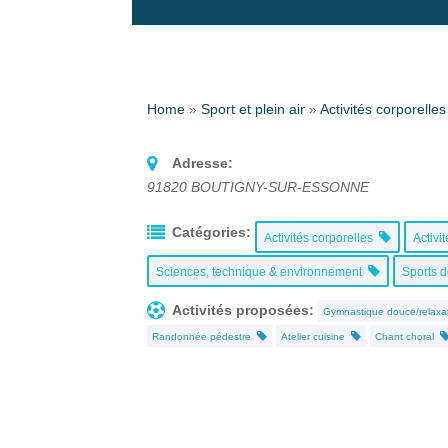
Home
»
Sport et plein air
»
Activités corporelles
Adresse:
91820
BOUTIGNY-SUR-ESSONNE
Catégories:
Activités corporelles
Activi
Sciences, technique & environnement
Sports 
Activités proposées:
Gymnastique douce/relax
Randonnée pédestre
Atelier cuisine
Chant choral