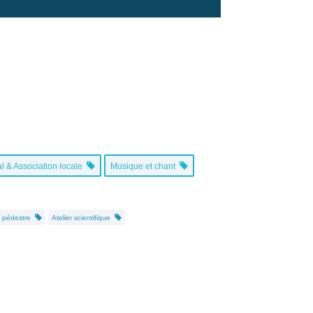
l & Association locale
Musique et chant
e pédestre
Atelier scientifique