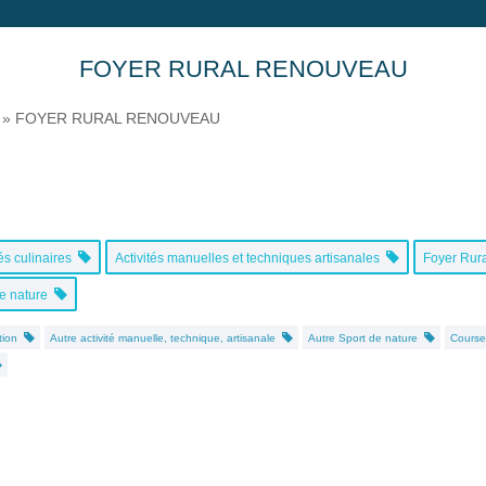
FOYER RURAL RENOUVEAU
»
FOYER RURAL RENOUVEAU
tés culinaires
Activités manuelles et techniques artisanales
Foyer Rura
de nature
ation
Autre activité manuelle, technique, artisanale
Autre Sport de nature
Cours