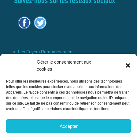
Suivez-nous sur les réseaux sociaux
Les Foyers Ruraux recrutent
Connexion
Gérer le consentement aux
Espace Membre
cookies
Mentions Légales
Pour offrir les meilleures expériences, nous utilisons des technologies
telles que les cookies pour stocker et/ou accéder aux informations des
appareils. Le fait de consentir à ces technologies nous permettra de traiter
des données telles que le comportement de navigation ou les ID uniques
Confédération Nationale des Foyers Ruraux
sur ce site. Le fait de ne pas consentir ou de retirer son consentement peut
& Associations de développement et
avoir un effet négatif sur certaines caractéristiques et fonctions.
d’animation du milieu rural
Accepter
17 rue Navoiseau – 93100 MONTREUIL
Tél : 01.43.60.14.20