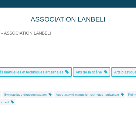
ASSOCIATION LANBELI
»
ASSOCIATION LANBELI
tés manuelles et techniques artisanales
Arts de la scène
Arts plastiq
Gymnastique douce/relaxation
Autre activité manuelle, technique, artisanale
Pein
t chant