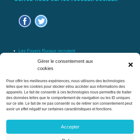
Les Foyers Ruraux recrutent
Connexion
Gérer le consentement aux
Espace Membre
cookies
Mentions Légales
Pour offrir les meilleures expériences, nous utilisons des technologies
telles que les cookies pour stocker et/ou accéder aux informations des
appareils. Le fait de consentir à ces technologies nous permettra de traiter
des données telles que le comportement de navigation ou les ID uniques
Confédération Nationale des Foyers Ruraux
sur ce site. Le fait de ne pas consentir ou de retirer son consentement peut
& Associations de développement et
avoir un effet négatif sur certaines caractéristiques et fonctions.
d’animation du milieu rural
Accepter
17 rue Navoiseau – 93100 MONTREUIL
Tél : 01.43.60.14.20