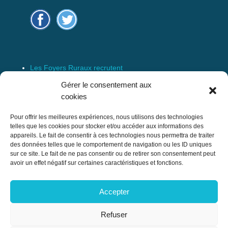
Les Foyers Ruraux recrutent
Connexion
Gérer le consentement aux
Espace Membre
cookies
Mentions Légales
Pour offrir les meilleures expériences, nous utilisons des technologies
telles que les cookies pour stocker et/ou accéder aux informations des
appareils. Le fait de consentir à ces technologies nous permettra de traiter
des données telles que le comportement de navigation ou les ID uniques
Confédération Nationale des Foyers Ruraux
sur ce site. Le fait de ne pas consentir ou de retirer son consentement peut
& Associations de développement et
avoir un effet négatif sur certaines caractéristiques et fonctions.
d’animation du milieu rural
Accepter
17 rue Navoiseau – 93100 MONTREUIL
Tél : 01.43.60.14.20
Refuser
cnfr@mouvement-rural.org