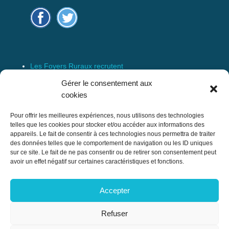
Les Foyers Ruraux recrutent
Connexion
Gérer le consentement aux
Espace Membre
cookies
Mentions Légales
Pour offrir les meilleures expériences, nous utilisons des technologies
telles que les cookies pour stocker et/ou accéder aux informations des
appareils. Le fait de consentir à ces technologies nous permettra de traiter
des données telles que le comportement de navigation ou les ID uniques
Confédération Nationale des Foyers Ruraux
sur ce site. Le fait de ne pas consentir ou de retirer son consentement peut
& Associations de développement et
avoir un effet négatif sur certaines caractéristiques et fonctions.
d’animation du milieu rural
Accepter
17 rue Navoiseau – 93100 MONTREUIL
Tél : 01.43.60.14.20
Refuser
cnfr@mouvement-rural.org