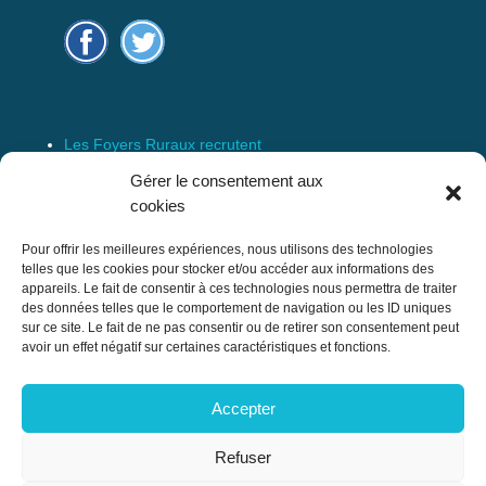
Les Foyers Ruraux recrutent
Connexion
Gérer le consentement aux
Espace Membre
cookies
Mentions Légales
Pour offrir les meilleures expériences, nous utilisons des technologies
telles que les cookies pour stocker et/ou accéder aux informations des
appareils. Le fait de consentir à ces technologies nous permettra de traiter
des données telles que le comportement de navigation ou les ID uniques
Confédération Nationale des Foyers Ruraux
sur ce site. Le fait de ne pas consentir ou de retirer son consentement peut
& Associations de développement et
avoir un effet négatif sur certaines caractéristiques et fonctions.
d’animation du milieu rural
Accepter
17 rue Navoiseau – 93100 MONTREUIL
Tél : 01.43.60.14.20
Refuser
cnfr@mouvement-rural.org