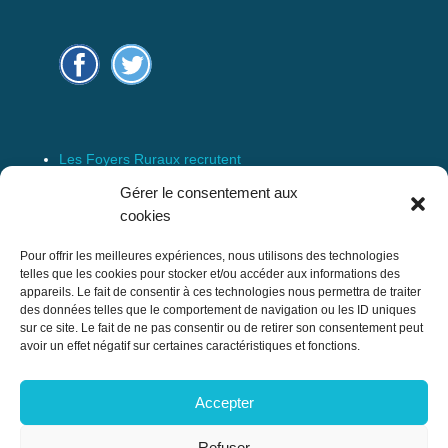
Les Foyers Ruraux recrutent
Connexion
Gérer le consentement aux
Espace Membre
cookies
Mentions Légales
Pour offrir les meilleures expériences, nous utilisons des technologies
telles que les cookies pour stocker et/ou accéder aux informations des
appareils. Le fait de consentir à ces technologies nous permettra de traiter
des données telles que le comportement de navigation ou les ID uniques
Confédération Nationale des Foyers Ruraux
sur ce site. Le fait de ne pas consentir ou de retirer son consentement peut
& Associations de développement et
avoir un effet négatif sur certaines caractéristiques et fonctions.
d’animation du milieu rural
Accepter
17 rue Navoiseau – 93100 MONTREUIL
Tél : 01.43.60.14.20
Refuser