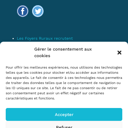
Les Foyers Ruraux recrutent
Connexion
Gérer le consentement aux
Espace Membre
cookies
Mentions Légales
Pour offrir les meilleures expériences, nous utilisons des technologies
telles que les cookies pour stocker et/ou accéder aux informations
des appareils. Le fait de consentir à ces technologies nous permettra
Confédération Nationale des Foyers
de traiter des données telles que le comportement de navigation ou
les ID uniques sur ce site. Le fait de ne pas consentir ou de retirer
Ruraux & Associations de
son consentement peut avoir un effet négatif sur certaines
développement et d’animation du milieu
caractéristiques et fonctions.
rural
Accepter
17 rue Navoiseau – 93100 MONTREUIL
Tél : 01.43.60.14.20
Refuser