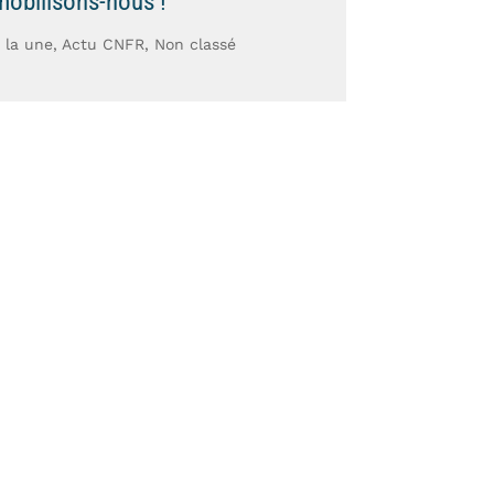
mobilisons-nous !
 la une
,
Actu CNFR
,
Non classé