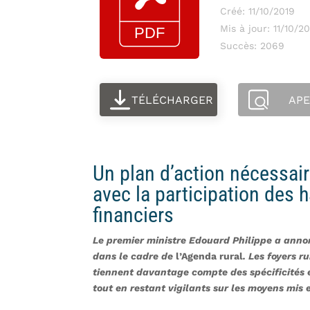
Créé: 11/10/2019
Mis à jour: 11/10/2
Succès: 2069
TÉLÉCHARGER
AP
Un plan d’action nécessair
avec la participation des 
financiers
Le premier ministre Edouard Philippe a anno
dans le cadre d
e
l’
Agenda rural
. Les foyer
s r
tiennent davantage compte des spécificités et
tout en restant vigilants sur les moyens mis 