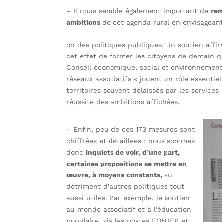
– Il nous semble également important de
rem
ambitions
de cet agenda rural en envisageant
on des politiques publiques. Un soutien affi
cet effet de former les citoyens de demain qu
Conseil économique, social et environnement 
réseaux associatifs « jouent un rôle essentiel
territoires souvent délaissés par les services
réussite des ambitions affichées.
– Enfin, peu de ces 173 mesures sont
chiffrées et détaillées ; nous sommes
donc
inquiets de voir, d’une part,
certaines propositions se mettre en
œuvre, à moyens constants,
au
détriment d’autres politiques tout
aussi utiles. Par exemple, le soutien
au monde associatif et à l’éducation
populaire, via les postes FONJEP et