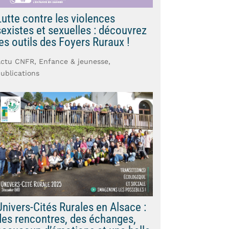
Lutte contre les violences
sexistes et sexuelles : découvrez
les outils des Foyers Ruraux !
Actu CNFR
,
Enfance & jeunesse
,
ublications
Univers-Cités Rurales en Alsace :
des rencontres, des échanges,