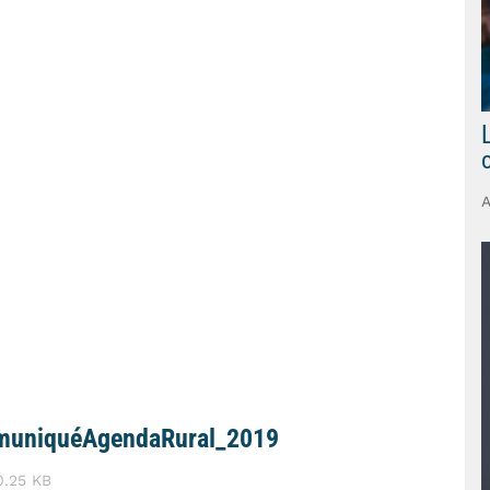
uniquéAgendaRural_2019
90.25 KB