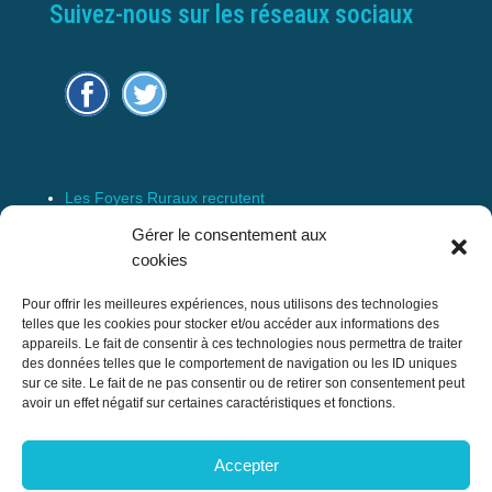
Suivez-nous sur les réseaux sociaux
Les Foyers Ruraux recrutent
Connexion
Gérer le consentement aux
Espace Membre
cookies
Mentions Légales
Pour offrir les meilleures expériences, nous utilisons des technologies
telles que les cookies pour stocker et/ou accéder aux informations des
appareils. Le fait de consentir à ces technologies nous permettra de traiter
des données telles que le comportement de navigation ou les ID uniques
Confédération Nationale des Foyers Ruraux
sur ce site. Le fait de ne pas consentir ou de retirer son consentement peut
& Associations de développement et
avoir un effet négatif sur certaines caractéristiques et fonctions.
d’animation du milieu rural
Accepter
17 rue Navoiseau – 93100 MONTREUIL