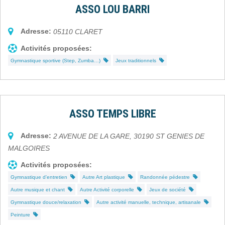
ASSO LOU BARRI
Adresse:
05110
CLARET
Activités proposées:
Gymnastique sportive (Step, Zumba…)
Jeux traditionnels
ASSO TEMPS LIBRE
Adresse:
2 AVENUE DE LA GARE
,
30190
ST GENIES DE
MALGOIRES
Activités proposées:
Gymnastique d'entretien
Autre Art plastique
Randonnée pédestre
Autre musique et chant
Autre Activité corporelle
Jeux de société
Gymnastique douce/relaxation
Autre activité manuelle, technique, artisanale
Peinture