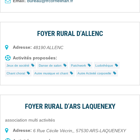
Email:
bureau@frcorneilhan.fr
FOYER RURAL D’ALLENC
Adresse:
48190
ALLENC
Activités proposées:
Jeux de société
Danse de salon
Patchwork
Ludothèque
Chant choral
Autre musique et chant
Autre Activité corporelle
FOYER RURAL D’ARS LAQUENEXY
association multi activités
Adresse:
6 Rue Cécile Vécrin,
,
57530
ARS-LAQUENEXY