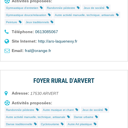
Activités proposées:
Gymnastique d'entretien
Randonnée pédestre
Jeux de société
Gymnastique douce/relaxation
Autre activité manuelle, technique, artisanale
Peinture
Jeux traditionnels
Téléphone:
0613085067
Site Internet:
http://ars-laquenexy.fr
Email:
fral@orange.fr
FOYER RURAL D’ARVERT
Adresse:
17530
ARVERT
Activités proposées:
Randonnée pédestre
Autre musique et chant
Jeux de société
Autre activité manuelle, technique, artisanale
Danse urbaine
Danse traditionnelle
Cyclotourisme
Autre Art plastique