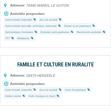
Adresse:
78490
MAREIL LE GUYON
Activités proposées:
Autre Activité corporelle
Jeux de société
Autre activité manuelle, technique, artisanale
Dessin et art graphique
Gymnastique d'entretien
Entretien petit patrimoine
Randonnée pédestre
VTT
Multisports
FAMILLE ET CULTURE EN RURALITE
Adresse:
59470
HERZEELE
Activités proposées:
Autre Activité corporelle
Jeux de société
Autre Art plastique
Atelier cuisine
Autre musique et chant