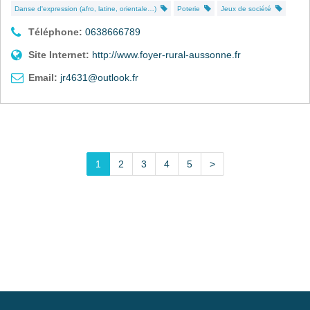
Danse d'expression (afro, latine, orientale…)
Poterie
Jeux de société
Téléphone:
0638666789
Site Internet:
http://www.foyer-rural-aussonne.fr
Email:
jr4631@outlook.fr
1
2
3
4
5
>