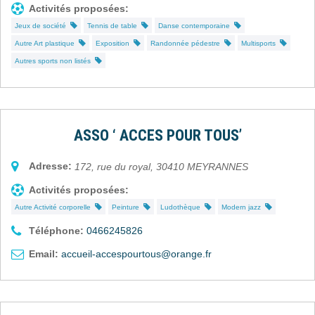
Activités proposées:
Jeux de société
Tennis de table
Danse contemporaine
Autre Art plastique
Exposition
Randonnée pédestre
Multisports
Autres sports non listés
ASSO ‘ ACCES POUR TOUS’
Adresse:
172, rue du royal
,
30410
MEYRANNES
Activités proposées:
Autre Activité corporelle
Peinture
Ludothèque
Modern jazz
Téléphone:
0466245826
Email:
accueil-accespourtous@orange.fr