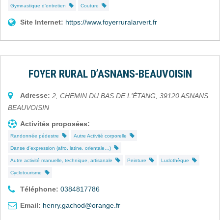
Gymnastique d'entretien
Couture
Site Internet:
https://www.foyerruralarvert.fr
FOYER RURAL D’ASNANS-BEAUVOISIN
Adresse:
2, CHEMIN DU BAS DE L'ÉTANG
,
39120
ASNANS
BEAUVOISIN
Activités proposées:
Randonnée pédestre
Autre Activité corporelle
Danse d'expression (afro, latine, orientale…)
Autre activité manuelle, technique, artisanale
Peinture
Ludothèque
Cyclotourisme
Téléphone:
0384817786
Email:
henry.gachod@orange.fr