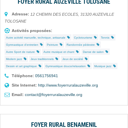
FOYER RURAL AUZEVILLE TOLOSANE
Adresse:
12 CHEMIN DES ECOLES
,
31320
AUZEVILLE
TOLOSANE
Activités proposées:
Autre activité manuelle, technique, artisanale
Cyclotourisme
Tennis
Gymnastique d'entretien
Peinture
Randonnée pédestre
Autre Sport de nature
Autre musique et chant
Danse de salon
Modern jazz
Jeux traditionnels
Jeux de société
Dessin et art graphique
Gymnastique douce/relaxation
Musique jazz
Téléphone:
0561756941
Site Internet:
http://www.foyerruralauzeville.org
Email:
contact@foyerruralauzeville.org
FOYER RURAL BENAMENIL