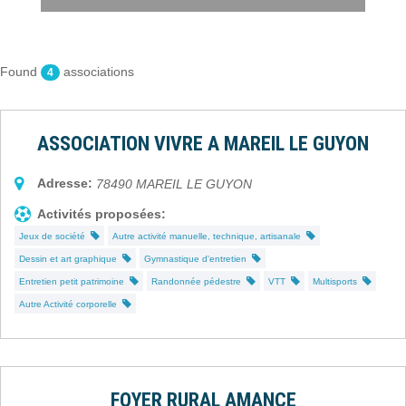
Found
associations
4
ASSOCIATION VIVRE A MAREIL LE GUYON
Adresse:
78490
MAREIL LE GUYON
Activités proposées:
Jeux de société
Autre activité manuelle, technique, artisanale
Dessin et art graphique
Gymnastique d'entretien
Entretien petit patrimoine
Randonnée pédestre
VTT
Multisports
Autre Activité corporelle
FOYER RURAL AMANCE