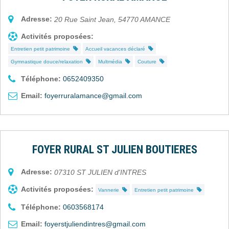
Adresse:
20 Rue Saint Jean
,
54770
AMANCE
Activités proposées:
Entretien petit patrimoine
Accueil vacances déclaré
Gymnastique douce/relaxation
Multmédia
Couture
Téléphone:
0652409350
Email:
foyerruralamance@gmail.com
FOYER RURAL ST JULIEN BOUTIERES
Adresse:
07310
ST JULIEN d'INTRES
Activités proposées:
Vannerie
Entretien petit patrimoine
Téléphone:
0603568174
Email:
foyerstjuliendintres@gmail.com