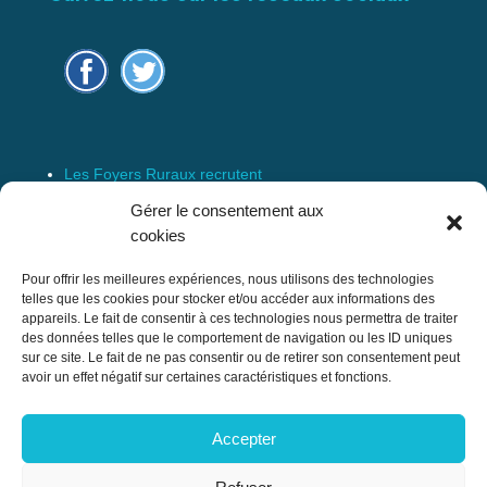
Les Foyers Ruraux recrutent
Connexion
Gérer le consentement aux
Espace Membre
cookies
Mentions Légales
Pour offrir les meilleures expériences, nous utilisons des technologies
telles que les cookies pour stocker et/ou accéder aux informations des
appareils. Le fait de consentir à ces technologies nous permettra de traiter
des données telles que le comportement de navigation ou les ID uniques
Confédération Nationale des Foyers Ruraux
sur ce site. Le fait de ne pas consentir ou de retirer son consentement peut
& Associations de développement et
avoir un effet négatif sur certaines caractéristiques et fonctions.
d’animation du milieu rural
Accepter
17 rue Navoiseau – 93100 MONTREUIL
Tél : 01.43.60.14.20