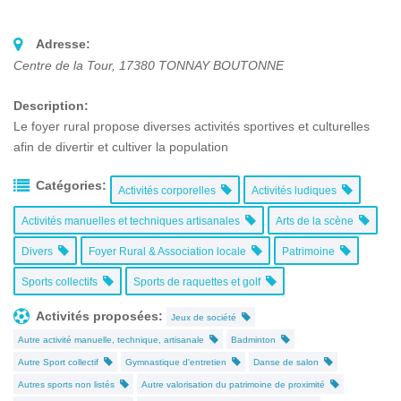
Adresse:
Centre de la Tour
,
17380
TONNAY BOUTONNE
Description:
Le foyer rural propose diverses activités sportives et culturelles
afin de divertir et cultiver la population
Catégories:
Activités corporelles
Activités ludiques
Activités manuelles et techniques artisanales
Arts de la scène
Divers
Foyer Rural & Association locale
Patrimoine
Sports collectifs
Sports de raquettes et golf
Activités proposées:
Jeux de société
Autre activité manuelle, technique, artisanale
Badminton
Autre Sport collectif
Gymnastique d'entretien
Danse de salon
Autres sports non listés
Autre valorisation du patrimoine de proximité