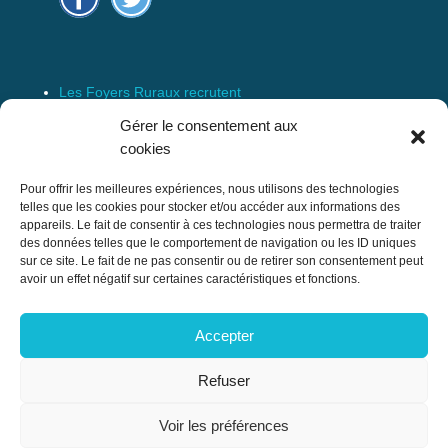
Les Foyers Ruraux recrutent
Connexion
Gérer le consentement aux
Espace Membre
cookies
Mentions Légales
Pour offrir les meilleures expériences, nous utilisons des technologies
telles que les cookies pour stocker et/ou accéder aux informations des
appareils. Le fait de consentir à ces technologies nous permettra de traiter
des données telles que le comportement de navigation ou les ID uniques
Confédération Nationale des Foyers Ruraux
sur ce site. Le fait de ne pas consentir ou de retirer son consentement peut
& Associations de développement et
avoir un effet négatif sur certaines caractéristiques et fonctions.
d’animation du milieu rural
Accepter
17 rue Navoiseau – 93100 MONTREUIL
Tél : 01.43.60.14.20
Refuser
cnfr@mouvement-rural.org
Voir les préférences