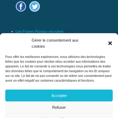
Les Foyers Ruraux recrutent
Connexion
Gérer le consentement aux
Espace Membre
cookies
Mentions Légales
Pour offrir les meilleures expériences, nous utilisons des technologies
telles que les cookies pour stocker et/ou accéder aux informations des
appareils. Le fait de consentir à ces technologies nous permettra de traiter
des données telles que le comportement de navigation ou les ID uniques
Confédération Nationale des Foyers Ruraux
sur ce site. Le fait de ne pas consentir ou de retirer son consentement peut
& Associations de développement et
avoir un effet négatif sur certaines caractéristiques et fonctions.
d’animation du milieu rural
Accepter
17 rue Navoiseau – 93100 MONTREUIL
Tél : 01.43.60.14.20
Refuser
cnfr@mouvement-rural.org