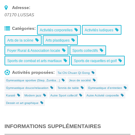
Adresse:
07170
LUSSAS
Catégories:
Activités corporelles
Activités ludiques
Arts de la scène
Arts plastiques
Foyer Rural & Association locale
Sports collectifs
Sports de combat et arts martiaux
Sports de raquettes et golf
Activités proposées:
Tai Chi Chuan Qi Gong
Gymnastique sportive (Step, Zumba…)
Jeux de société
Gymnastique douce/relaxation
Tennis de table
Gymnastique d'entretien
Karaté
Modern jazz
Autre Sport collectif
Autre Activité corporelle
Dessin et art graphique
INFORMATIONS SUPPLÉMENTAIRES