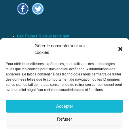
Les Foyers Ruraux recrutent
Connexion
Gérer le consentement aux
Espace Membre
cookies
Mentions Légales
Pour offrir les meilleures expériences, nous utilisons des technologies
telles que les cookies pour stocker et/ou accéder aux informations des
appareils. Le fait de consentir à ces technologies nous permettra de traiter
des données telles que le comportement de navigation ou les ID uniques
Confédération Nationale des Foyers Ruraux
sur ce site. Le fait de ne pas consentir ou de retirer son consentement peut
& Associations de développement et
avoir un effet négatif sur certaines caractéristiques et fonctions.
d’animation du milieu rural
Accepter
17 rue Navoiseau – 93100 MONTREUIL
Tél : 01.43.60.14.20
Refuser
cnfr@mouvement-rural.org