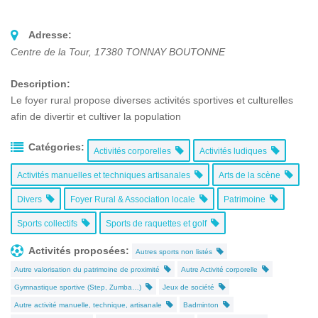
Adresse:
Centre de la Tour
,
17380
TONNAY BOUTONNE
Description:
Le foyer rural propose diverses activités sportives et culturelles
afin de divertir et cultiver la population
Catégories:
Activités corporelles
Activités ludiques
Activités manuelles et techniques artisanales
Arts de la scène
Divers
Foyer Rural & Association locale
Patrimoine
Sports collectifs
Sports de raquettes et golf
Activités proposées:
Autres sports non listés
Autre valorisation du patrimoine de proximité
Autre Activité corporelle
Gymnastique sportive (Step, Zumba…)
Jeux de société
Autre activité manuelle, technique, artisanale
Badminton