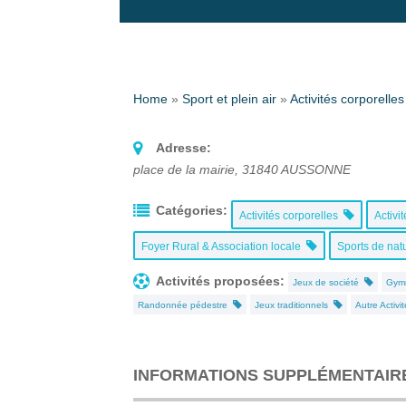
Home
»
Sport et plein air
»
Activités corporelles
Adresse:
place de la mairie
,
31840
AUSSONNE
Catégories:
Activités corporelles
Activi
Foyer Rural & Association locale
Sports de na
Activités proposées:
Jeux de société
Gymn
Randonnée pédestre
Jeux traditionnels
Autre Activi
INFORMATIONS SUPPLÉMENTAIR