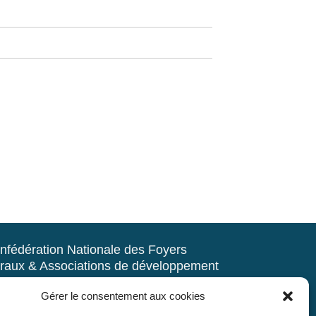
nfédération Nationale des Foyers
raux & Associations de développement
d’animation du milieu rural
Gérer le consentement aux cookies
rue Navoiseau – 93100 MONTREUIL