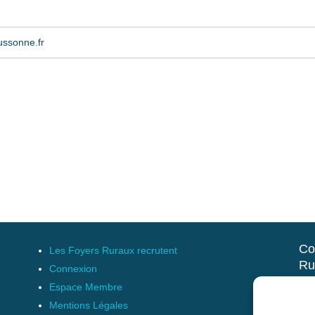
ussonne.fr
Co
Les Foyers Ruraux recrutent
Ru
Connexion
et 
Espace Membre
Mentions Légales
17 