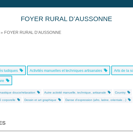
FOYER RURAL D’AUSSONNE
»
FOYER RURAL D’AUSSONNE
tés ludiques
Activités manuelles et techniques artisanales
Arts de la 
ture
astique douce/relaxation
Autre activité manuelle, technique, artisanale
Country
té corporelle
Dessin et art graphique
Danse d'expression (afro, latine, orientale…)
ES