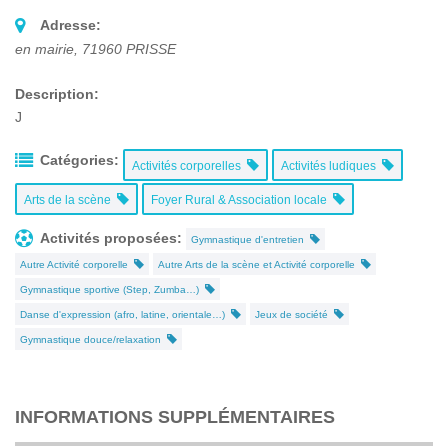
Adresse:
en mairie
,
71960
PRISSE
Description:
J
Catégories:
Activités corporelles
Activités ludiques
Arts de la scène
Foyer Rural & Association locale
Activités proposées:
Gymnastique d'entretien
Autre Activité corporelle
Autre Arts de la scène et Activité corporelle
Gymnastique sportive (Step, Zumba…)
Danse d'expression (afro, latine, orientale…)
Jeux de société
Gymnastique douce/relaxation
INFORMATIONS SUPPLÉMENTAIRES