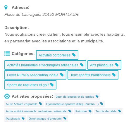
Adresse:
Place du Lauragais
,
31450
MONTLAUR
Description:
Nous souhaitons créer du lien, tous ensemble avec les habitants,
en partenariat avec les associations et la municipalité.
Catégories:
Activités corporelles
Activités manuelles et techniques artisanales
Arts plastiques
Foyer Rural & Association locale
Jeux sportifs traditionnels
Sports de raquettes et golf
Activités proposées:
Jeux de boules et de quilles
Autre Activité corporelle
Gymnastique sportive (Step, Zumba…)
Autre activité manuelle, technique, artisanale
Peinture
Tennis de table
Patchwork
Gymnastique d'entretien