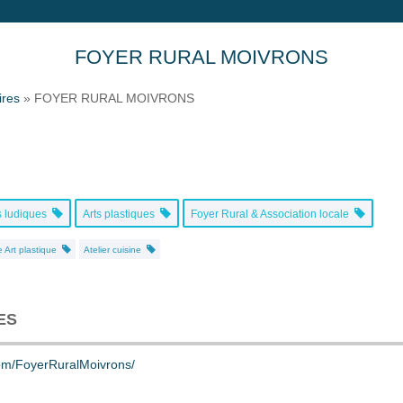
FOYER RURAL MOIVRONS
ires
»
FOYER RURAL MOIVRONS
és ludiques
Arts plastiques
Foyer Rural & Association locale
e Art plastique
Atelier cuisine
ES
om/FoyerRuralMoivrons/