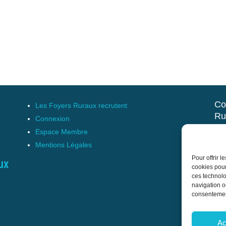
Co
Les Foyers Ruraux recrutent
Ru
Connexion
et 
Espace Membre
Mentions Légales
17 
Pour offrir 
Tél
ux
cookies pour
cnf
ces technolo
navigation ou
consentement
Ac