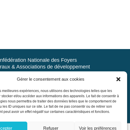
nfédération Nationale des Foyers
raux & Associations de développement
d’animation du milieu rural
Gérer le consentement aux cookies
rue Navoiseau – 93100 MONTREUIL
les meilleures expériences, nous utilisons des technologies telles que les
 : 01.43.60.14.20
 stocker et/ou accéder aux informations des appareils. Le fait de consentir à
r@mouvement-rural.org
gies nous permettra de traiter des données telles que le comportement de
 les ID uniques sur ce site. Le fait de ne pas consentir ou de retirer son
 peut avoir un effet négatif sur certaines caractéristiques et fonctions.
cepter
Refuser
Voir les préférences