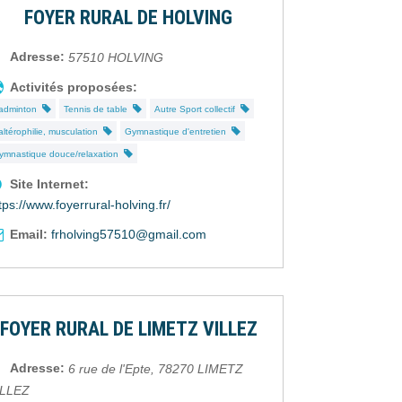
FOYER RURAL DE HOLVING
Adresse:
57510
HOLVING
Activités proposées:
adminton
Tennis de table
Autre Sport collectif
altérophilie, musculation
Gymnastique d'entretien
ymnastique douce/relaxation
Site Internet:
tps://www.foyerrural-holving.fr/
Email:
frholving57510@gmail.com
FOYER RURAL DE LIMETZ VILLEZ
Adresse:
6 rue de l'Epte
,
78270
LIMETZ
ILLEZ