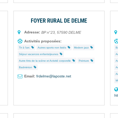
FOYER RURAL DE DELME
Adresse:
BP n°23
,
57590
DELME
Activités proposées:
Tir à l’arc
Autres sports non listés
Modern jazz
B
Séjour vacances enfants/jeunes
A
Autre Arts de la scène et Activité corporelle
Peinture
A
Badminton
A
Au
Email:
frdelme@laposte.net
M
ht