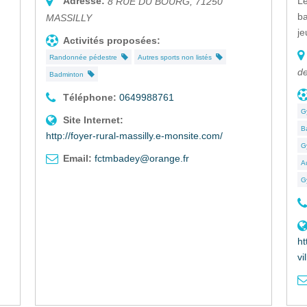
Adresse:
Le
8 RUE DU BOURG
,
71250
ba
MASSILLY
je
Activités proposées:
Randonnée pédestre
Autres sports non listés
de
Badminton
Téléphone:
0649988761
G
Site Internet:
B
http://foyer-rural-massilly.e-monsite.com/
G
Email:
fctmbadey@orange.fr
A
G
ht
vi