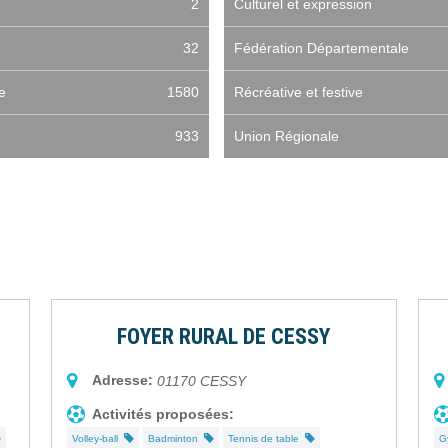
2
Culturel et expression
32
Fédération Départementale
e
1580
Récréative et festive
933
Union Régionale
FOYER RURAL DE CESSY
Adresse:
01170
CESSY
Activités proposées:
Volley-ball
Badminton
Tennis de table
G