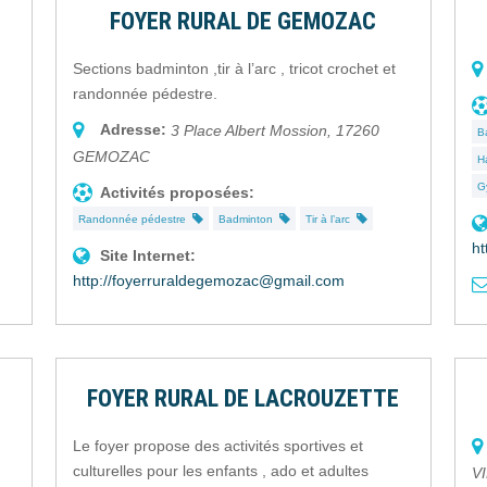
FOYER RURAL DE GEMOZAC
Sections badminton ,tir à l’arc , tricot crochet et
randonnée pédestre.
Adresse:
3 Place Albert Mossion
,
17260
B
GEMOZAC
H
G
Activités proposées:
Randonnée pédestre
Badminton
Tir à l’arc
ht
Site Internet:
http://foyerruraldegemozac@gmail.com
FOYER RURAL DE LACROUZETTE
Le foyer propose des activités sportives et
culturelles pour les enfants , ado et adultes
V