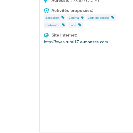
Adresse:
17330
LOULAY
Activités proposées:
Exposition
Cinéma
Jeux de société
Badminton
Tricot
Site Internet:
http://foyer-rural17.e-monsite.com