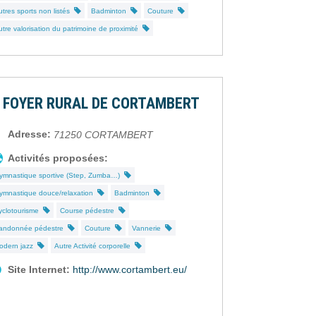
utres sports non listés
Badminton
Couture
utre valorisation du patrimoine de proximité
FOYER RURAL DE CORTAMBERT
Adresse:
71250
CORTAMBERT
Activités proposées:
ymnastique sportive (Step, Zumba…)
ymnastique douce/relaxation
Badminton
yclotourisme
Course pédestre
andonnée pédestre
Couture
Vannerie
odern jazz
Autre Activité corporelle
Site Internet:
http://www.cortambert.eu/