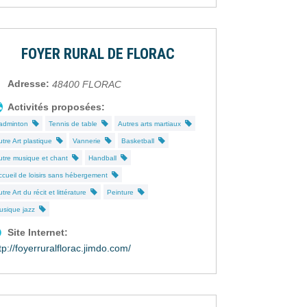
FOYER RURAL DE FLORAC
Adresse:
48400
FLORAC
Activités proposées:
adminton
Tennis de table
Autres arts martiaux
utre Art plastique
Vannerie
Basketball
utre musique et chant
Handball
ccueil de loisirs sans hébergement
tre Art du récit et littérature
Peinture
usique jazz
Site Internet:
tp://foyerruralflorac.jimdo.com/