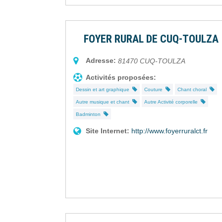
FOYER RURAL DE CUQ-TOULZA
Adresse:
81470
CUQ-TOULZA
Activités proposées:
Dessin et art graphique
Couture
Chant choral
Autre musique et chant
Autre Activité corporelle
Badminton
Site Internet:
http://www.foyerruralct.fr