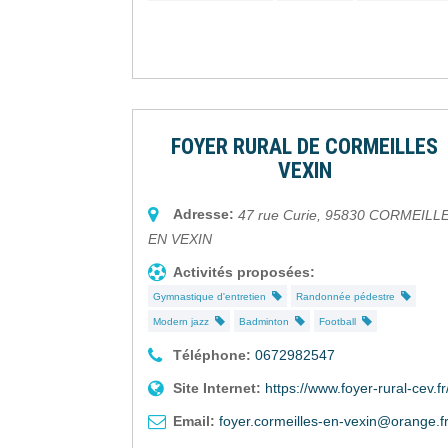
FOYER RURAL DE CORMEILLES
VEXIN
Adresse:
47 rue Curie
,
95830
CORMEILL
EN VEXIN
Activités proposées:
Gymnastique d'entretien
Randonnée pédestre
Modern jazz
Badminton
Football
Téléphone:
0672982547
Site Internet:
https://www.foyer-rural-cev.fr
Email:
foyer.cormeilles-en-vexin@orange.f