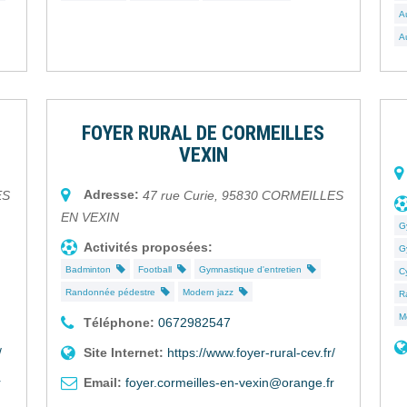
A
A
FOYER RURAL DE CORMEILLES
VEXIN
Adresse:
ES
47 rue Curie
,
95830
CORMEILLES
EN VEXIN
G
Activités proposées:
G
Badminton
Football
Gymnastique d'entretien
C
Randonnée pédestre
Modern jazz
R
M
Téléphone:
0672982547
/
Site Internet:
https://www.foyer-rural-cev.fr/
r
Email:
foyer.cormeilles-en-vexin@orange.fr