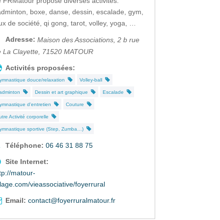
 FRMatour propose diverses activités:
dminton, boxe, danse, dessin, escalade, gym,
ux de société, qi gong, tarot, volley, yoga, …
Adresse:
Maison des Associations, 2 b rue
 La Clayette
,
71520
MATOUR
Activités proposées:
ymnastique douce/relaxation
Volley-ball
adminton
Dessin et art graphique
Escalade
ymnastique d'entretien
Couture
utre Activité corporelle
ymnastique sportive (Step, Zumba…)
Téléphone:
06 46 31 88 75
Site Internet:
tp://matour-
llage.com/vieassociative/foyerrural
Email:
contact@foyerruralmatour.fr