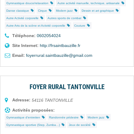
Gymnastique douce/relaxation
Autre activité manuelle, technique, artisanale
Danse classique
Cirque
Modern jazz
Dessin et art graphique
Autre Activité corporelle
Autres sports de combat
Autre Arts de la scène et Activité corporelle
Couture
Téléphone:
0602054024
Site Internet:
http://frsaintbauzille.fr
Email:
foyerrural.saintbauzille@gmail.com
FOYER RURAL TANTONVILLE
Adresse:
54116
TANTONVILLE
Activités proposées:
Gymnastique d'entretien
Randonnée pédestre
Modern jazz
Gymnastique sportive (Step, Zumba…)
Jeux de société