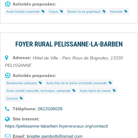
Activités proposées:
Autre Activité corporelle
Cirque
Dessin et art graphique
Vannerie
FOYER RURAL PELISSANNE-LA-BARBEN
Adresse:
Hôtel de Ville - Parc Roux de Brignoles
,
13330
PELISSANNE
Activités proposées:
Randonnée pédestre
Autre Arts de la scène et Activité corporelle
Autre activité manuelle, technique, artisanale
Autre Sport de nature
Couture
Téléphone:
0613106028
Site Internet:
https://pelissanne-labarben.foyersruraux.org/contact/
Email:
brigitte.gambotti@gmail.com