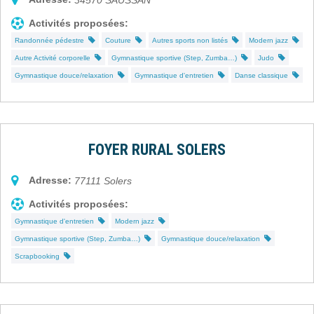
Activités proposées:
Randonnée pédestre
Couture
Autres sports non listés
Modern jazz
Autre Activité corporelle
Gymnastique sportive (Step, Zumba…)
Judo
Gymnastique douce/relaxation
Gymnastique d'entretien
Danse classique
FOYER RURAL SOLERS
Adresse:
77111
Solers
Activités proposées:
Gymnastique d'entretien
Modern jazz
Gymnastique sportive (Step, Zumba…)
Gymnastique douce/relaxation
Scrapbooking