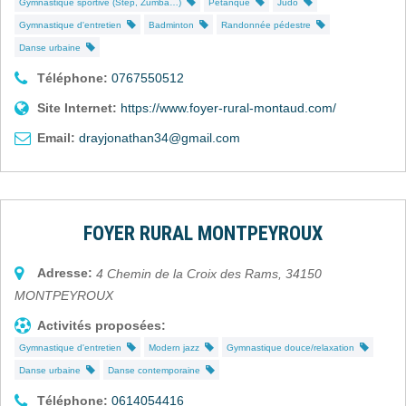
Gymnastique sportive (Step, Zumba…)
Pétanque
Judo
Gymnastique d'entretien
Badminton
Randonnée pédestre
Danse urbaine
Téléphone:
0767550512
Site Internet:
https://www.foyer-rural-montaud.com/
Email:
drayjonathan34@gmail.com
FOYER RURAL MONTPEYROUX
Adresse:
4 Chemin de la Croix des Rams
,
34150
MONTPEYROUX
Activités proposées:
Gymnastique d'entretien
Modern jazz
Gymnastique douce/relaxation
Danse urbaine
Danse contemporaine
Téléphone:
0614054416