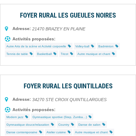
FOYER RURAL LES GUEULES NOIRES
Adresse:
21470
BRAZEY EN PLAINE
Activités proposées:
Autre Arts de la scène et Activité corporelle
Volley-ball
Badminton
Tennis de table
Basketball
Tricot
Autre musique et chant
FOYER RURAL LES QUINTILLADES
Adresse:
34270
STE CROIX QUINTILLARGUES
Activités proposées:
Modern jazz
Gymnastique sportive (Step, Zumba…)
Gymnastique douce/relaxation
Country
Danse de salon
Danse contemporaine
Atelier cuisine
Autre musique et chant