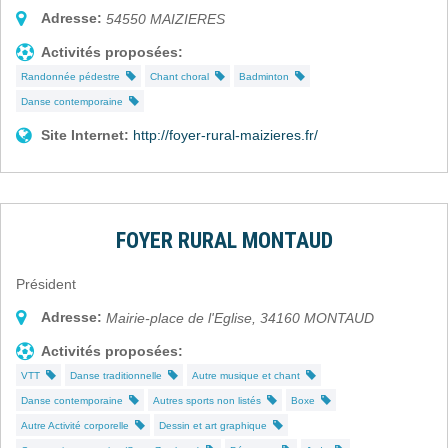
Adresse:
54550
MAIZIERES
Activités proposées:
Randonnée pédestre
Chant choral
Badminton
Danse contemporaine
Site Internet:
http://foyer-rural-maizieres.fr/
FOYER RURAL MONTAUD
Président
Adresse:
Mairie-place de l'Eglise
,
34160
MONTAUD
Activités proposées:
VTT
Danse traditionnelle
Autre musique et chant
Danse contemporaine
Autres sports non listés
Boxe
Autre Activité corporelle
Dessin et art graphique