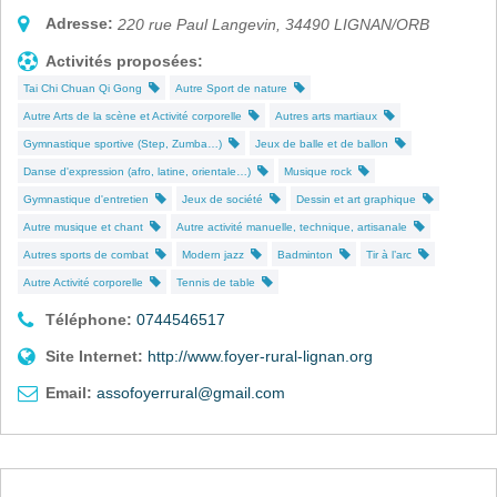
Adresse:
220 rue Paul Langevin
,
34490
LIGNAN/ORB
Activités proposées:
Tai Chi Chuan Qi Gong
Autre Sport de nature
Autre Arts de la scène et Activité corporelle
Autres arts martiaux
Gymnastique sportive (Step, Zumba…)
Jeux de balle et de ballon
Danse d'expression (afro, latine, orientale…)
Musique rock
Gymnastique d'entretien
Jeux de société
Dessin et art graphique
Autre musique et chant
Autre activité manuelle, technique, artisanale
Autres sports de combat
Modern jazz
Badminton
Tir à l’arc
Autre Activité corporelle
Tennis de table
Téléphone:
0744546517
Site Internet:
http://www.foyer-rural-lignan.org
Email:
assofoyerrural@gmail.com