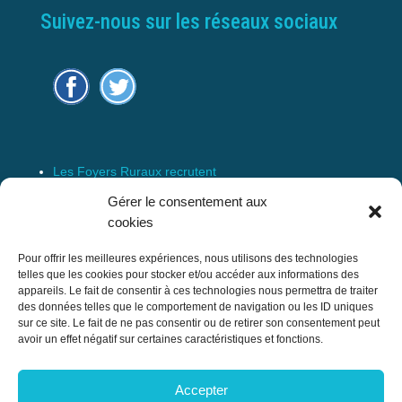
Suivez-nous sur les réseaux sociaux
Les Foyers Ruraux recrutent
Connexion
Gérer le consentement aux
Espace Membre
cookies
Mentions Légales
Pour offrir les meilleures expériences, nous utilisons des technologies
telles que les cookies pour stocker et/ou accéder aux informations des
appareils. Le fait de consentir à ces technologies nous permettra de traiter
des données telles que le comportement de navigation ou les ID uniques
Confédération Nationale des Foyers Ruraux
sur ce site. Le fait de ne pas consentir ou de retirer son consentement peut
& Associations de développement et
avoir un effet négatif sur certaines caractéristiques et fonctions.
d’animation du milieu rural
Accepter
17 rue Navoiseau – 93100 MONTREUIL