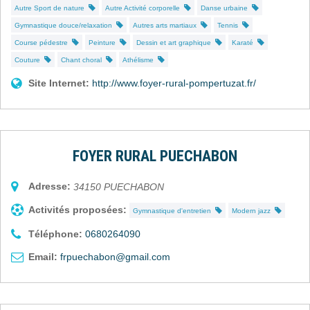
Autre Sport de nature
Autre Activité corporelle
Danse urbaine
Gymnastique douce/relaxation
Autres arts martiaux
Tennis
Course pédestre
Peinture
Dessin et art graphique
Karaté
Couture
Chant choral
Athélisme
Site Internet:
http://www.foyer-rural-pompertuzat.fr/
FOYER RURAL PUECHABON
Adresse:
34150
PUECHABON
Activités proposées:
Gymnastique d'entretien
Modern jazz
Téléphone:
0680264090
Email:
frpuechabon@gmail.com