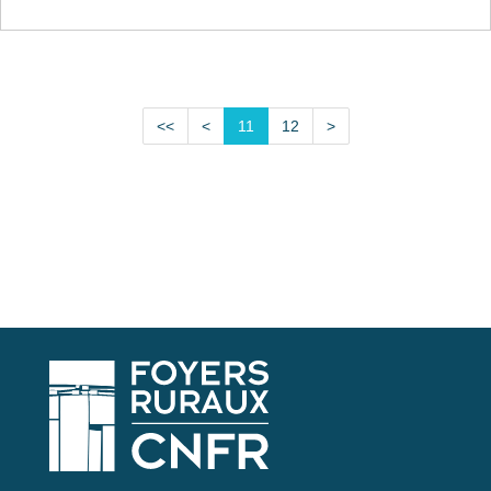
<<
<
11
12
>