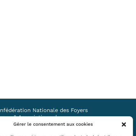
nfédération Nationale des Foyers
raux & Associations de
veloppement et d’animation du
Gérer le consentement aux cookies
lieu rural