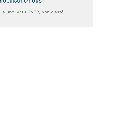
mobilisons-nous !
 la une
,
Actu CNFR
,
Non classé