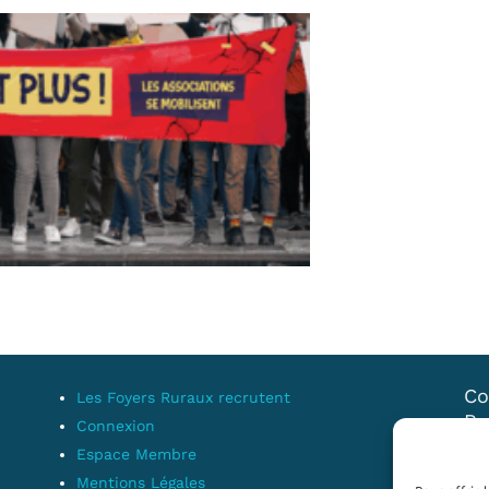
Co
Les Foyers Ruraux recrutent
Ru
Connexion
dé
Espace Membre
mi
Mentions Légales