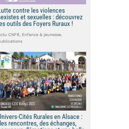
Lutte contre les violences
sexistes et sexuelles : découvrez
les outils des Foyers Ruraux !
Actu CNFR
,
Enfance & jeunesse
,
ublications
Univers-Cités Rurales en Alsace :
des rencontres, des échanges,