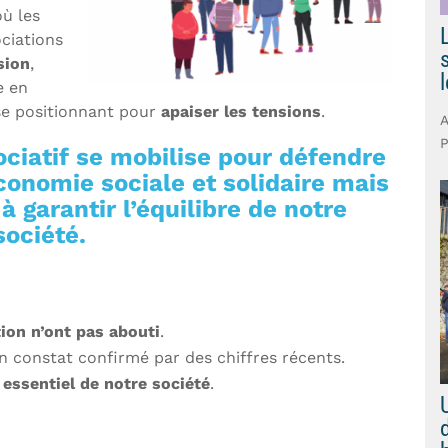
où les
ociations
sion
,
e en
se positionnant pour
apaiser les tensions
.
P
sociatif se mobilise pour défendre
conomie sociale et solidaire mais
 à garantir l’équilibre de notre
société.
tion n’ont pas abouti
.
un constat confirmé par des chiffres récents.
 essentiel de notre société
.