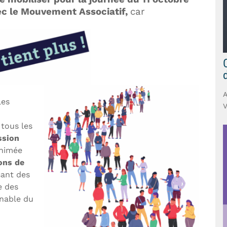
vec le Mouvement Associatif,
car
les
V
tous les
ssion
animée
ons de
isant des
e des
rnable du