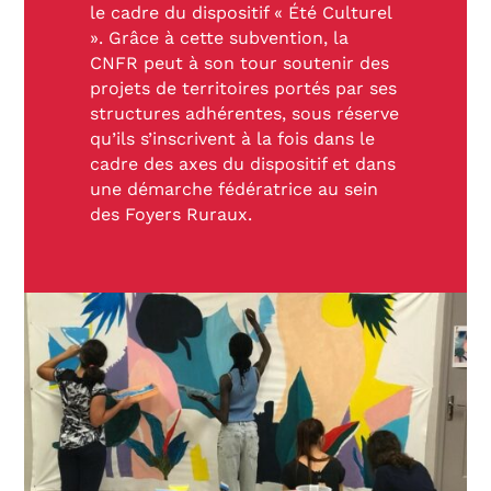
le cadre du dispositif « Été Culturel
». Grâce à cette subvention, la
CNFR peut à son tour soutenir des
projets de territoires portés par ses
structures adhérentes, sous réserve
qu’ils s’inscrivent à la fois dans le
cadre des axes du dispositif et dans
une démarche fédératrice au sein
des Foyers Ruraux.