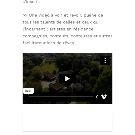
s’inscrit.
>> Une vidéo à voir et revoir, pleine de
tous les talents de celles et ceux qui
l’incarnent : artistes en résidence,
compagnies, conteurs, conteuses et autres
facilitateur·ices de rêves.