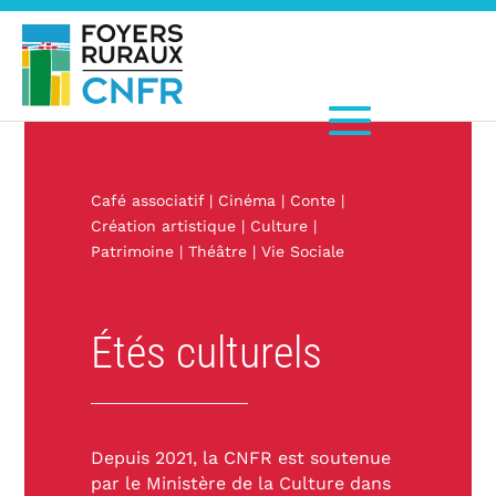
Café associatif
|
Cinéma
|
Conte
|
Création artistique
|
Culture
|
Patrimoine
|
Théâtre
|
Vie Sociale
Étés culturels
Depuis 2021, la CNFR est soutenue
par le Ministère de la Culture dans