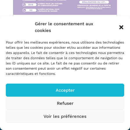
Gérer le consentement aux
Lutte contre les violences sexistes et sexuelles :
découvrez les outils des Foyers Ruraux !
cookies
10 Avr, 2026
|
Actu CNFR
,
Enfance & jeunesse
,
Pour offrir les meilleures expériences, nous utilisons des technologies
Publications
telles que les cookies pour stocker et/ou accéder aux informations
Aux Foyers Ruraux comme ailleurs, il est
des appareils. Le fait de consentir à ces technologies nous permettra
important de prévenir et agir face aux
de traiter des données telles que le comportement de navigation ou
les ID uniques sur ce site. Le fait de ne pas consentir ou de retirer
Violences Sexistes et Sexuelles (VSS). C'est
son consentement peut avoir un effet négatif sur certaines
en partant de cette conviction qu'un petit
caractéristiques et fonctions.
groupe de jeunes de la Commission Enfance-
Jeunesse de la Fédération de Meurthe-et-
Accepter
Moselle s’est...
Refuser
Voir les préférences