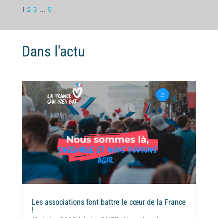
1
2
3
…
5
Dans l'actu
Les associations font battre le cœur de la France
!