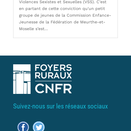
Violences Sexistes et Sexuelles (VSS). C'est
en partant de cette conviction qu'un petit
groupe de jeunes de la Commission Enfance-
Jeunesse de la Fédération de Meurthe-et-
Moselle s’est...
Suivez-nous sur les réseaux sociaux