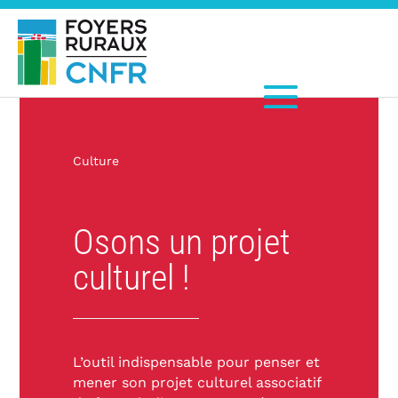
Culture
Osons un projet
culturel !
L’outil indispensable pour penser et
mener son projet culturel associatif